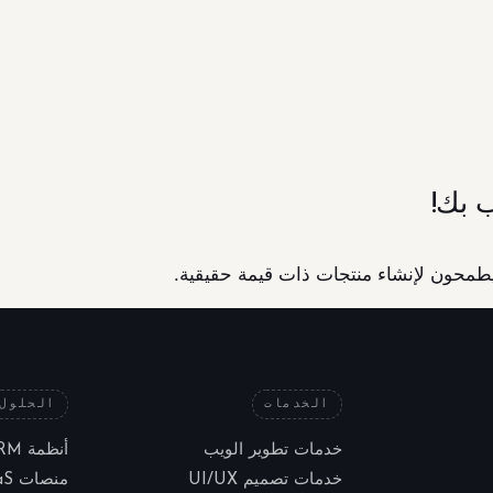
 بك!
الخدمات
الحلول
خدمات تطوير الويب
أنظمة CRM مخصصة
خدمات تصميم UI/UX
منصات SaaS مخصصة