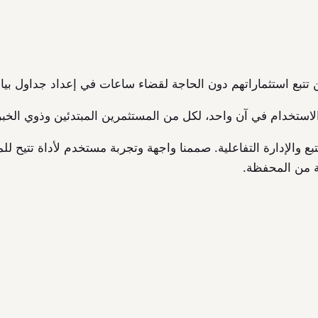
ت نورثل في تصميم تطبيق جوال لنظام iOS للتتبع والإدارة التفاعلية. صممنا واجهة وتجربة م
ية من المحفظة.