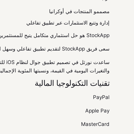
مصممو المنتجات في أوكرانيا
إدارة وتتبع الاستثمارات عبر تطبيق تفاعلي
StockApp هو حل استثماري متكامل يتيح للمستثمرين تتبع استثماراتهم دون الحاجة لقضاء ساعات في إعداد جداول بيانات محدودة الوظائف والميزات.
سعى فريق StockApp لتقديم تطبيق تفاعلي وسهل الاستخدام في آن واحد، لكل من المستثمرين المبتدئين وذوي الخبرة، لإدارة وتتبع استثماراتهم.
ساعد
والتغيرات اليومية في القيمة، ونسبتها المئوية الإجمال
تقنيات التكنولوجيا المالية
PayPal
Apple Pay
MasterCard