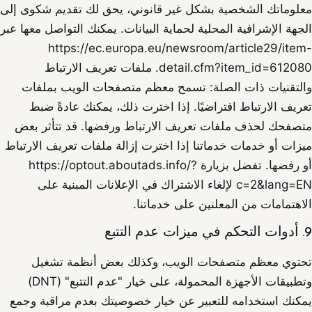
معلوماتك الشخصية بشكل غير قانوني، يحق لك تقديم شكوى إلى
الجهة الإشرافية المحلية لحماية البيانات. يمكنك التواصل معها عبر
https://ec.europa.eu/newsroom/article29/item-
detail.cfm?item_id=612080. ملفات تعريف الارتباط
والتقنيات ذات الصلة: تسمح معظم متصفحات الويب بملفات
تعريف الارتباط افتراضيًا. إذا اخترت ذلك، يمكنك عادةً ضبط
متصفحك لحذف ملفات تعريف الارتباط ورفضها. قد تتأثر بعض
ميزات أو خدمات خدماتنا إذا اخترت إزالة ملفات تعريف الارتباط
أو رفضها. تفضل بزيارة https://optout.aboutads.info/?
c=2&lang=EN لإلغاء الاشتراك في الإعلانات المبنية على
الاهتمامات من المعلنين على خدماتنا.
9. أدوات التحكم في ميزات عدم التتبع
تحتوي معظم متصفحات الويب، وكذلك بعض أنظمة تشغيل
وتطبيقات الأجهزة المحمولة، على خيار "عدم التتبع" (DNT)
يمكنك استخدامه للتعبير عن خيار خصوصيتك بعدم مراقبة وجمع