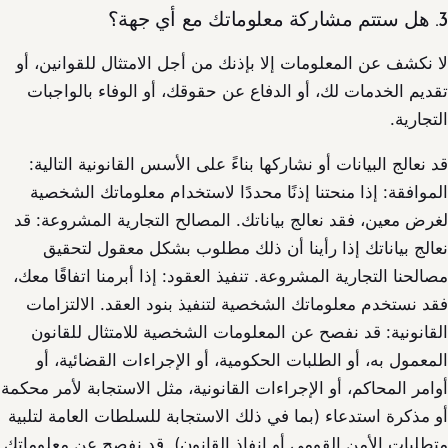
3. هل ستتم مشاركة معلوماتك مع أي جهة؟
لا نكشف عن المعلومات إلا بإذنك من أجل الامتثال للقوانين، أو
تقديم الخدمات لك، أو الدفاع عن حقوقك، أو الوفاء بالواجبات
التجارية.
قد نعالج البيانات أو نشاركها بناءً على الأسس القانونية التالية:
الموافقة: إذا منحتنا إذنًا محددًا لاستخدام معلوماتك الشخصية
لغرض معين، فقد نعالج بياناتك. المصالح التجارية المشروعة: قد
نعالج بياناتك إذا رأينا أن ذلك مطلوب بشكل معقول لتحقيق
مصالحنا التجارية المشروعة. تنفيذ العقود: إذا أبرمنا اتفاقًا معك،
فقد نستخدم معلوماتك الشخصية لتنفيذ بنود العقد. الالتزامات
القانونية: قد نفصح عن المعلومات الشخصية للامتثال للقانون
المعمول به، أو الطلبات الحكومية، أو الإجراءات القضائية، أو
أوامر المحاكم، أو الإجراءات القانونية، مثل الاستجابة لأمر محكمة
أو مذكرة استدعاء (بما في ذلك الاستجابة للسلطات العامة لتلبية
متطلبات الأمن القومي أو إنفاذ القانون). قد نفصح عن معلوماتك