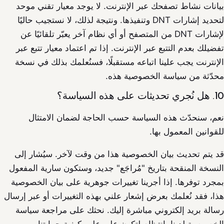
بيانات نشاط تصفحك عبر الإنترنت. لا يوجد معيار تقني موحد
لتحديد إشارات DNT وتنفيذها. ونتيجة لذلك، لا نستجيب حاليًا
لإشارات DNT من المتصفح أو أي نظام آخر يعبّر تلقائيًا عن
تفضيلك بعدم التتبع عبر الإنترنت. إذا تم اعتماد معيار تتبع عبر
الإنترنت يجب علينا اتباعه مستقبلًا، فسنُعلمك بذلك في نسخة
محدّثة من سياسة الخصوصية هذه.
10. هل نُجري تحديثات على هذه السياسة؟
نعم، سنحدّث هذه السياسة حسب الحاجة لضمان الامتثال
للقوانين المعمول بها.
قد يتم تحديث بيان الخصوصية هذا من وقت لآخر. سيُشار إلى
النسخة المنقحة بتاريخ "مُراجَع" جديد، وستكون سارية المفعول
بمجرد توفرها. إذا أجرينا تغييرات جوهرية على بيان الخصوصية
هذا، فقد نُعلمك بعرض إشعار علني بهذه التغييرات أو عبر إرسال
رسالة بريد إلكتروني مباشرة إليك. نحثك على مراجعة سياسة