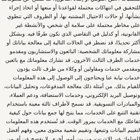
للتحقيق في انتهاكات محتملة لقواعدنا أو منعها أو اتخاذ إجراء
بشأنها، أو حالات الاحتيال المشتبه بها، أو الظروف التي تنطوي
على مخاطر محتملة على سلامة أي شخص، والأنشطة غير
القانونية، أو كدليل في التقاضي الذي نكون طرفًا فيه. وبشكل
أكثر تحديدًا، قد نضطر في الحالات التالية إلى معالجة بياناتك أو
مشاركة معلوماتك الشخصية: البائعون والاستشاريون ومقدمو
خدمات الطرف الثالث الآخرون. قد نشارك معلوماتك مع بائعين
ومقدمي خدمات ومقاولين أو وكلاء من طرف ثالث يؤدون
خدمات نيابة عنا ويحتاجون إلى الوصول إلى هذه المعلومات
للقيام بذلك. من أمثلة ذلك معالجة المدفوعات، وتحليل البيانات،
وتوصيل البريد الإلكتروني، وخدمات الاستضافة، ودعم العملاء،
والمبادرات التسويقية. قد نسمح لأطراف ثالثة معينة باستخدام
تقنية التتبع على الخدمات، مما يتيح لها جمع بيانات حول كيفية
تفاعلك مع الخدمات بمرور الوقت. قد تُستخدم هذه المعلومات
لتقييم البيانات وتتبعها، وتقييم شعبية محتوى معين، وفهم أفضل
للسلوك عبر الإنترنت، من بين أمور أخرى. لا نفصح عن أي من