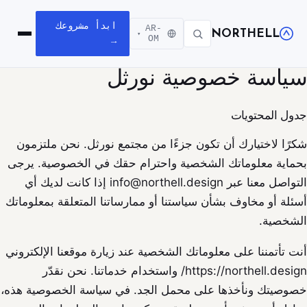
ابدأ مشروعك
AR-
NORTHELL
▾
افتح القا
OM
→
سياسة خصوصية نورثل
جدول المحتويات
شكرًا لاختيارك أن تكون جزءًا من مجتمع نورثل. نحن ملتزمون
بحماية معلوماتك الشخصية واحترام حقك في الخصوصية. يرجى
التواصل معنا عبر info@northell.design إذا كانت لديك أي
أسئلة أو مخاوف بشأن سياستنا أو ممارساتنا المتعلقة بمعلوماتك
الشخصية.
أنت تأتمننا على معلوماتك الشخصية عند زيارة موقعنا الإلكتروني
https://northell.design/ واستخدام خدماتنا. نحن نقدّر
خصوصيتك ونأخذها على محمل الجد. في سياسة الخصوصية هذه،