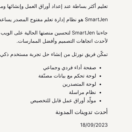
تعليم أكثر بساطة عند إعداد أوراق العمل وإنشائها و
SmartJen هو نظام إدارة تعلم مفتوح المصدر يساعد على تنظيم عمليات تعلم الطلاب والمعلمين ببضع نقرات فقط.
جاءتنا SmartJen لتحسين منصتها الحالي
لأحدث اتجاهات التصميم وأفضل الممارسات.
تمكّن فريق نورثل من إنشاء حل تجربة مستخدم ذكي وسه
صفحة أداء فردي وجماعي
لوحة تحكم مع بيانات مصنّفة
لوحة المتصدرين
نظام مراسلة
مولّد أوراق عمل قابل للتخصيص
أحدث تدوينات المدونة
18/09/2023