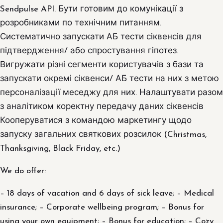
Sendpulse API. Бути готовим до комунікації з
розробниками по технічним питанням.
Систематично запускати АБ тести сіквенсів для
підтвердження/ або спростування гіпотез.
Вигружати різні сегменти користувачів з бази та
запускати окремі сіквенси/ АБ тести на них з метою
персоналізації меседжу для них. Налаштувати разом
з аналітиком коректну передачу даних сіквенсів
Кооперуватися з командою маркетингу щодо
запуску загальних святкових розсилок (Christmas,
Thanksgiving, Black Friday, etc.)
We do offer:
– 18 days of vacation and 6 days of sick leave; – Medical
insurance; – Corporate wellbeing program; – Bonus for
using your own equipment; – Bonus for education; – Cozy