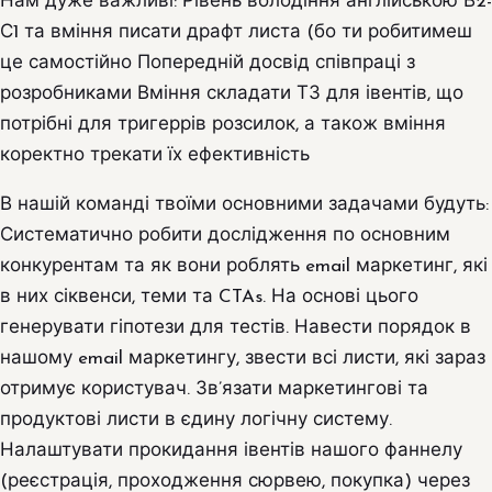
Нам дуже важливі: Рівень володіння англійською В2-
С1 та вміння писати драфт листа (бо ти робитимеш
це самостійно Попередній досвід співпраці з
розробниками Вміння складати ТЗ для івентів, що
потрібні для тригеррів розсилок, а також вміння
коректно трекати їх ефективність
В нашій команді твоїми основними задачами будуть:
Систематично робити дослідження по основним
конкурентам та як вони роблять email маркетинг, які
в них сіквенси, теми та CTAs. На основі цього
генерувати гіпотези для тестів. Навести порядок в
нашому email маркетингу, звести всі листи, які зараз
отримує користувач. Зв’язати маркетингові та
продуктові листи в єдину логічну систему.
Налаштувати прокидання івентів нашого фаннелу
(реєстрація, проходження сюрвею, покупка) через